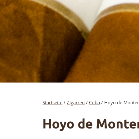
Startseite
/
Zigarren
/
Cuba
/ Hoyo de Monte
Hoyo de Monte