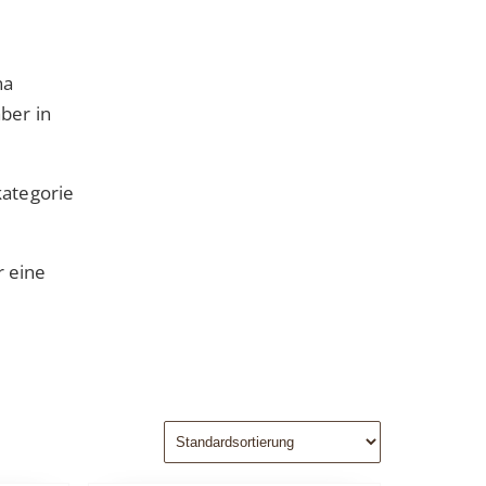
na
aber in
kategorie
r eine