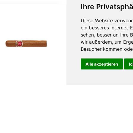
Ihre Privatsphä
Diese Website verwend
ein besseres Internet-
sehen, besser an Ihre 
wir außerdem, um Erge
Besucher kommen oder 
Alle akzeptieren
Ic
Hoyo de Monterrey
Epicure No.2
15,50
€
Weiterlesen