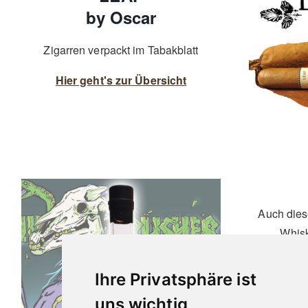
by Oscar
Zigarren verpackt im Tabakblatt
Hier geht's zur Übersicht
Auch dies
Whisk
SKU
Ihre Privatsphäre ist
uns wichtig
Edi