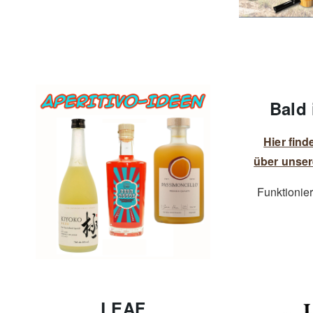
Bald 
Hier find
über unser
Funktionier
LEAF