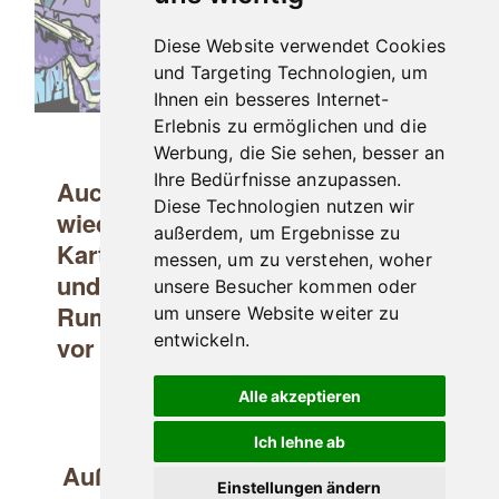
Diese Website verwendet Cookies
Hier 
und Targeting Technologien, um
Ihnen ein besseres Internet-
Erlebnis zu ermöglichen und die
Werbung, die Sie sehen, besser an
Ihre Bedürfnisse anzupassen.
Auch das nächste SKULLCRUSHER Fes
Diese Technologien nutzen wir
wieder vor der Tür und wie immer sind
außerdem, um Ergebnisse zu
Karten auch schon weg.
Ein paar gibt 
messen, um zu verstehen, woher
und wir sind natürlich auch wieder mi
unsere Besucher kommen oder
Rum- und Zigarrenstand vor Ort (wenn
um unsere Website weiter zu
entwickeln.
vor der Bühne stehen 😉 )
Alle akzeptieren
Ich lehne ab
Außerdem
finden Sie hier alle Daten
f
Einstellungen ändern