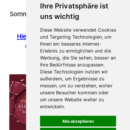
VAUEN
Ihre Privatsphäre ist
Sommer-Kollektion
uns wichtig
2024
Diese Website verwendet Cookies
Hier geht’s zur
und Targeting Technologien, um
Auswahl
Ihnen ein besseres Internet-
Erlebnis zu ermöglichen und die
Werbung, die Sie sehen, besser an
VILLIGER
Ihre Bedürfnisse anzupassen.
CELEBRATION
Diese Technologien nutzen wir
außerdem, um Ergebnisse zu
messen, um zu verstehen, woher
Die Zigarre zu
unsere Besucher kommen oder
Heinrich Villigers
um unsere Website weiter zu
Geburtstag
entwickeln.
– Streng limitiert –
Alle akzeptieren