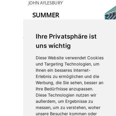
JOHN AYLESBURY
SUMMER
EDITION
Hier geht’s zum Tabak
Ihre Privatsphäre ist
uns wichtig
Diese Website verwendet Cookies
und Targeting Technologien, um
FÜR DAS
Ihnen ein besseres Internet-
Erlebnis zu ermöglichen und die
Werbung, die Sie sehen, besser an
SM
Ihre Bedürfnisse anzupassen.
Diese Technologien nutzen wir
u
außerdem, um Ergebnisse zu
messen, um zu verstehen, woher
Hier 
unsere Besucher kommen oder