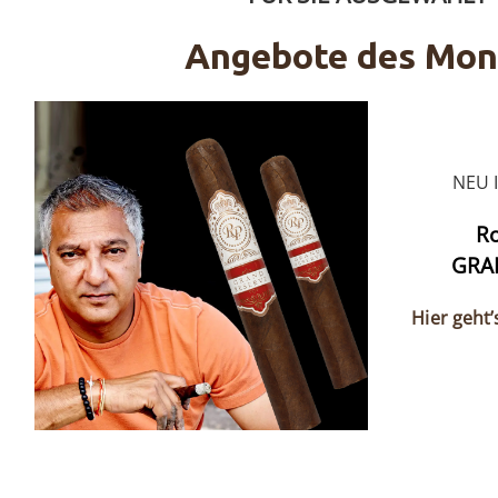
Angebote des Mon
NEU 
Ro
GRA
Hier geht’