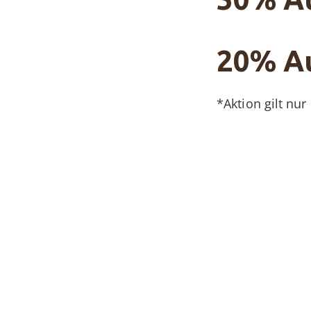
20%
Au
*Aktion gilt nu
Stefan Meier T