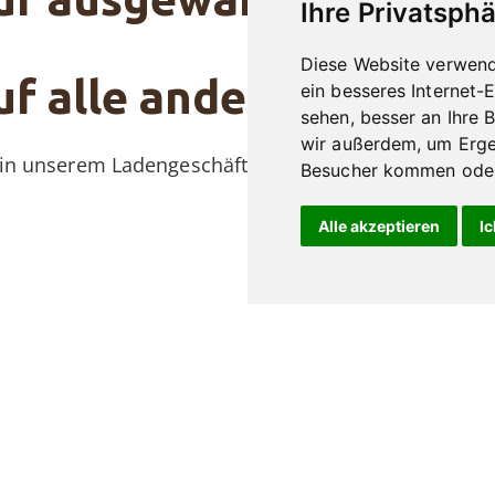
Ihre Privatsphä
Diese Website verwend
f alle anderen Pfeifen
ein besseres Internet-
sehen, besser an Ihre 
wir außerdem, um Erge
r in unserem Ladengeschäft & nicht für unsere Eigen
Besucher kommen oder 
Alle akzeptieren
Ic
abakwaren & Whisky GmbH & Co. KG
Kontakt