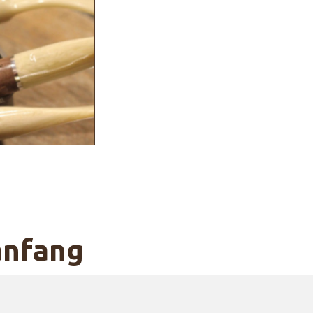
anfang
e