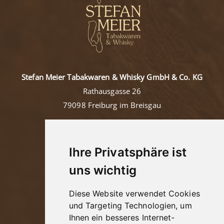
Stefan Meier Tabakwaren & Whisky GmbH & Co. KG
Rathausgasse 26
79098 Freiburg im Breisgau
Tel: +49 (0)761/36457
Mail:
contact@tabakmeier.com
Ihre Privatsphäre ist
uns wichtig
Kontakt
Diese Website verwendet Cookies
Impressum
und Targeting Technologien, um
Ihnen ein besseres Internet-
Datenschutz