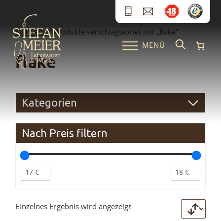
Zum Inhalt springen
Startseite
/ Produkte verschlagwortet mit „flake“
MENÜ
flake
Kategorien
Nach Preis filtern
Einzelnes Ergebnis wird angezeigt