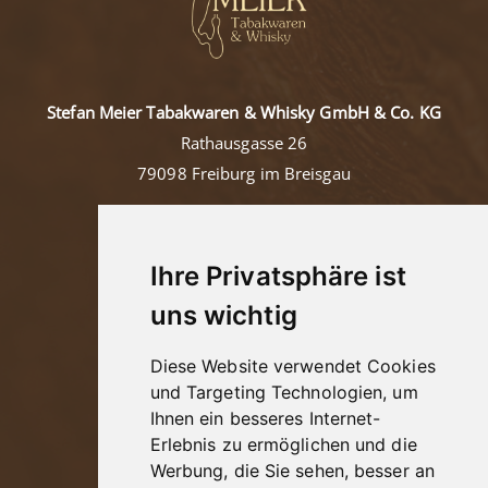
Stefan Meier Tabakwaren & Whisky GmbH & Co. KG
Rathausgasse 26
79098 Freiburg im Breisgau
Tel: +49 (0)761/36457
Mail:
contact@tabakmeier.com
Ihre Privatsphäre ist
uns wichtig
Kontakt
Diese Website verwendet Cookies
Impressum
und Targeting Technologien, um
Ihnen ein besseres Internet-
Datenschutz
Erlebnis zu ermöglichen und die
AGB
Werbung, die Sie sehen, besser an
Jugendschutz