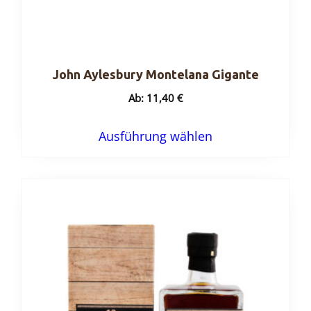
John Aylesbury Montelana Gigante
Ab:
11,40
€
Dieses
Ausführung wählen
Produkt
weist
mehrere
Varianten
auf.
Die
Optionen
können
auf