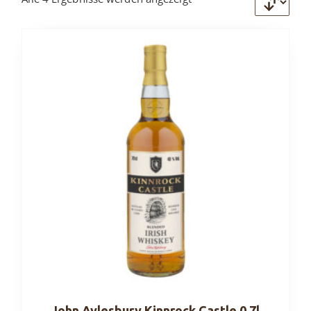
John Aylesbury Kinnrock Castle 0,7l