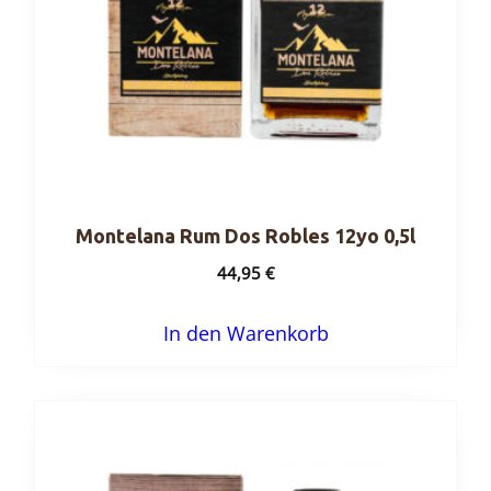
der
Produktseite
gewählt
werden
Montelana Rum Dos Robles 12yo 0,5l
44,95
€
In den Warenkorb