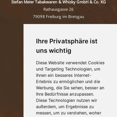
Stefan Meier Tabakwaren & Whisky GmbH & Co. KG
Rathausgasse 26
79098 Freiburg im Breisgau
Tel: +49 (0)761/36457
Mail:
contact@tabakmeier.com
Ihre Privatsphäre ist
uns wichtig
Kontakt
Diese Website verwendet Cookies
Impressum
und Targeting Technologien, um
Ihnen ein besseres Internet-
Datenschutz
Erlebnis zu ermöglichen und die
AGB
Werbung, die Sie sehen, besser an
Jugendschutz
Ihre Bedürfnisse anzupassen.
Widerrufsbelehrung
Diese Technologien nutzen wir
Vertrag widerrufen
außerdem, um Ergebnisse zu
Versand & Zahlung
messen, um zu verstehen, woher