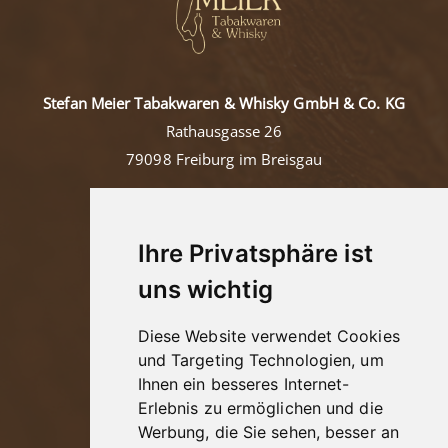
Stefan Meier Tabakwaren & Whisky GmbH & Co. KG
Rathausgasse 26
79098 Freiburg im Breisgau
Tel: +49 (0)761/36457
Mail:
contact@tabakmeier.com
Ihre Privatsphäre ist
uns wichtig
Kontakt
Diese Website verwendet Cookies
Impressum
und Targeting Technologien, um
Ihnen ein besseres Internet-
Datenschutz
Erlebnis zu ermöglichen und die
AGB
Werbung, die Sie sehen, besser an
Jugendschutz