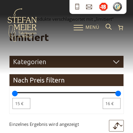
Zum Inhalt springen
Startseite
/ Produkte verschlagwortet mit „limitiert“
MENÜ
limitiert
Kategorien
Nach Preis filtern
Einzelnes Ergebnis wird angezeigt