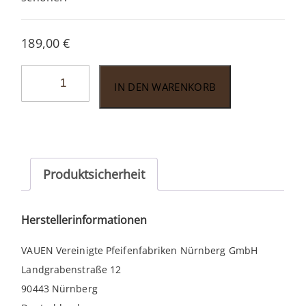
189,00
€
Vauen
IN DEN WARENKORB
Auenland
Siman
sand
Menge
Produktsicherheit
Herstellerinformationen
VAUEN Vereinigte Pfeifenfabriken Nürnberg GmbH
Landgrabenstraße 12
90443 Nürnberg