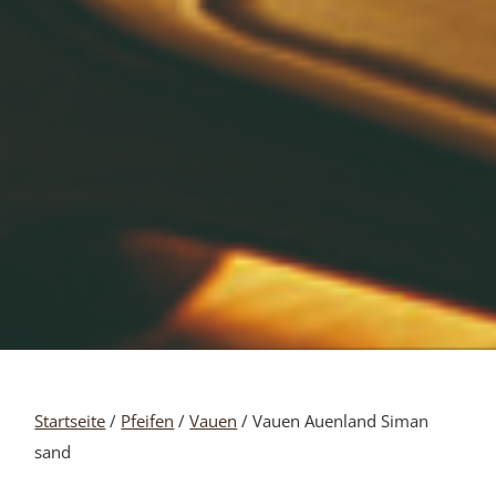
Startseite
/
Pfeifen
/
Vauen
/ Vauen Auenland Siman
sand