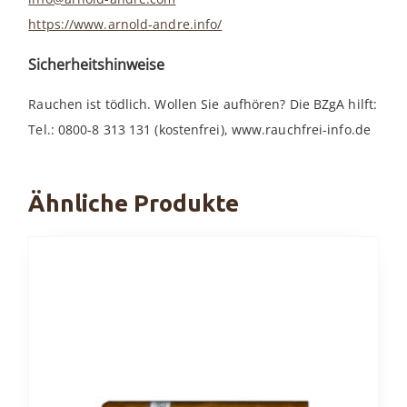
https://www.arnold-andre.info/
Sicherheitshinweise
Rauchen ist tödlich. Wollen Sie aufhören? Die BZgA hilft:
Tel.: 0800-8 313 131 (kostenfrei), www.rauchfrei-info.de
Ähnliche Produkte
Dieses
Produkt
weist
mehrere
Varianten
auf.