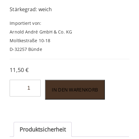
Stärkegrad: weich
Importiert von:
Arnold André GmbH & Co. KG
Moltkestraße 10-18
D-32257 Bünde
11,50
€
Buena
IN DEN WARENKORB
Vista
Araperique
Belicoso
Menge
Produktsicherheit