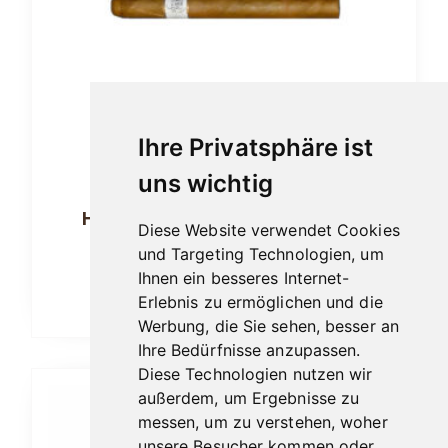
Die
Optionen
können
auf
der
Ihre Privatsphäre ist
Produktseite
gewählt
uns wichtig
werden
Hausmarke Dom. Republik Corona
Diese Website verwendet Cookies
Ab:
5,70
€
und Targeting Technologien, um
Ihnen ein besseres Internet-
Erlebnis zu ermöglichen und die
Ausführung wählen
Werbung, die Sie sehen, besser an
Ihre Bedürfnisse anzupassen.
Diese Technologien nutzen wir
Dieses
außerdem, um Ergebnisse zu
messen, um zu verstehen, woher
Produkt
unsere Besucher kommen oder