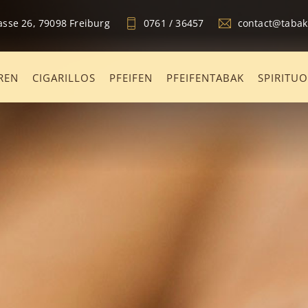
sse 26, 79098 Freiburg
0761 / 36457
contact@taba
REN
CIGARILLOS
PFEIFEN
PFEIFENTABAK
SPIRITU