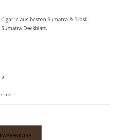
er Cigarre aus besten Sumatra & Brasil-
n Sumatra Deckblatt.
 0
rs.de
N WARENKORB