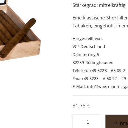
Stärkegrad: mittelkräftig
Eine klassische Shortfill
Tabaken, eingehüllt in ei
Hergestellt von:
VCF Deutschland
Daimlerring 5
32289 Rödinghausen
Telefon: +49 5223 – 65 09 2 –
Fax: +49 5223 – 6 50 92 – 29
E-Mail: info@woermann-ciga
31,75
€
Hausmarke
IN DE
Panatella