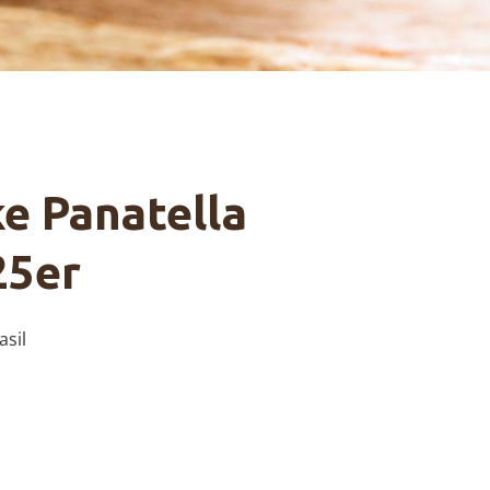
e Panatella
25er
asil