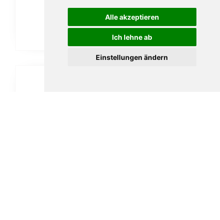
27,00
€
Alle akzeptieren
In den Warenkorb
Ich lehne ab
Einstellungen ändern