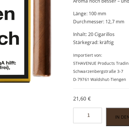
Aroma noch besser – und
Länge: 100 mm
Durchmesser: 12,7 mm
Inhalt: 20 Cigarillos
Stärkegrad: kräftig
Importiert von:
5THAVENUE Products Tradi
Schwarzenbergstraße 3-7
D-79761 Waldshut-Tiengen
21,60
€
Cohiba
IN DE
Wide
Short