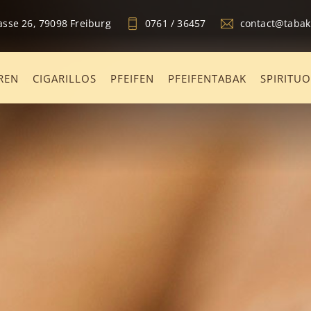
sse 26, 79098 Freiburg
0761 / 36457
contact@taba
REN
CIGARILLOS
PFEIFEN
PFEIFENTABAK
SPIRITU