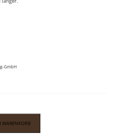
 länger.
ng-GmbH
N WARENKORB