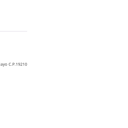
6er
Menge
Mayo C.P.19210