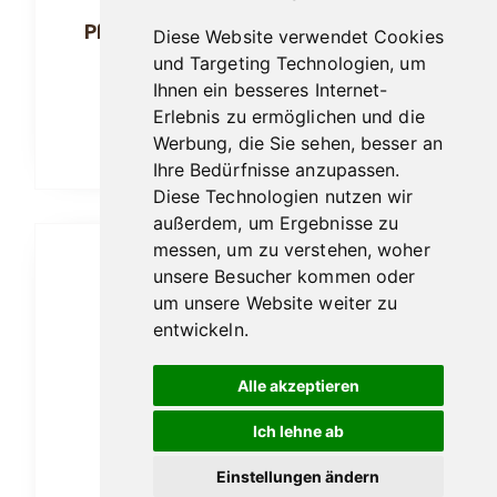
Pfeifenbesteck Passatore schwarz
Diese Website verwendet Cookies
matt
und Targeting Technologien, um
Ihnen ein besseres Internet-
18,95
€
Erlebnis zu ermöglichen und die
Werbung, die Sie sehen, besser an
In den Warenkorb
Ihre Bedürfnisse anzupassen.
Diese Technologien nutzen wir
außerdem, um Ergebnisse zu
messen, um zu verstehen, woher
unsere Besucher kommen oder
um unsere Website weiter zu
entwickeln.
Alle akzeptieren
Ich lehne ab
Einstellungen ändern