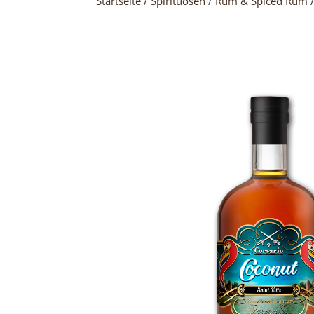
Startseite
/
Spirituosen
/
Rum & Spiced Rum
/