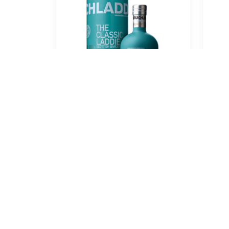
Bruichladdich The Laddie
Classic 0,7l
64,00
€
In 
In den Warenkorb