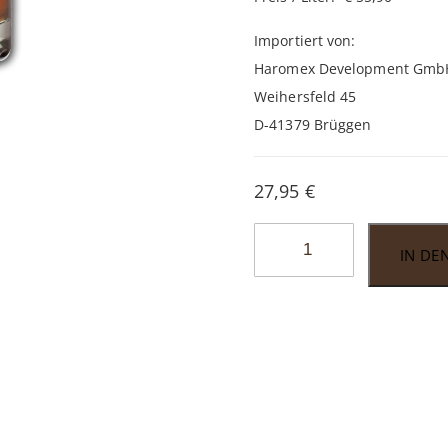
Importiert von:
Haromex Development Gmb
Weihersfeld 45
D-41379 Brüggen
27,95
€
Corsario
IN DE
Coconut
Rum
0,5l
Menge