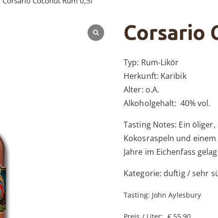
 Corsario Coconut Rum 0,5l
Corsario 
Typ: Rum-Likör
Herkunft: Karibik
Alter: o.A.
Alkoholgehalt: 40% vol.
Tasting Notes: Ein öliger
Kokosraspeln und einem 
Jahre im Eichenfass gelag
Kategorie: duftig / sehr s
Tasting: John Aylesbury
Preis / Liter: € 55,90