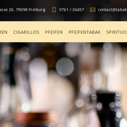
sse 26, 79098 Freiburg
0761 / 36457
contact@taba
REN
CIGARILLOS
PFEIFEN
PFEIFENTABAK
SPIRITU