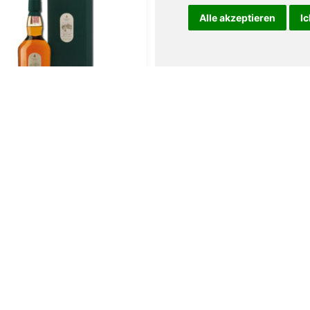
Alle akzeptieren
Ic
Lagavulin 16 0,7l
Ardbeg 10 0,7l
109,00
€
59,00
€
den Warenkorb
In den Warenkorb