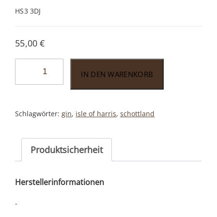
HS3 3DJ
55,00
€
Isle
IN DEN WARENKORB
of
Harris
Gin
Schlagwörter:
gin
,
isle of harris
,
schottland
0,7l
Menge
Produktsicherheit
Herstellerinformationen
-