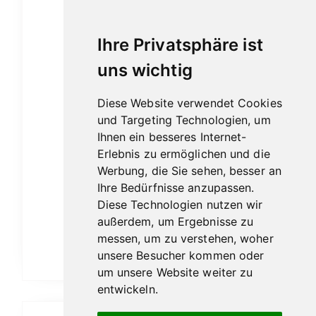
auf.
Die
Ihre Privatsphäre ist
Optionen
uns wichtig
können
auf
Diese Website verwendet Cookies
der
und Targeting Technologien, um
Produktseite
Ihnen ein besseres Internet-
gewählt
Erlebnis zu ermöglichen und die
werden
Werbung, die Sie sehen, besser an
John Aylesbury Santo Domingo
Ihre Bedürfnisse anzupassen.
Seniorita
Diese Technologien nutzen wir
Ab:
5,40
€
außerdem, um Ergebnisse zu
messen, um zu verstehen, woher
unsere Besucher kommen oder
Ausführung wählen
um unsere Website weiter zu
entwickeln.