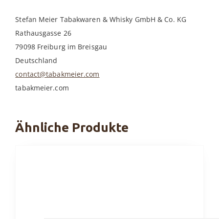
Stefan Meier Tabakwaren & Whisky GmbH & Co. KG
Rathausgasse 26
79098 Freiburg im Breisgau
Deutschland
contact@tabakmeier.com
tabakmeier.com
Ähnliche Produkte
Dieses
Produkt
weist
mehrere
Varianten