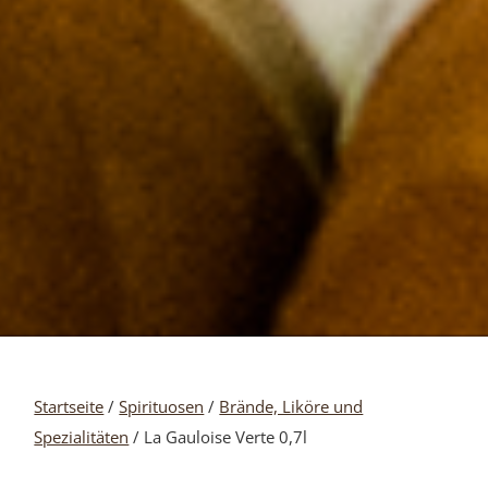
Startseite
/
Spirituosen
/
Brände, Liköre und
Spezialitäten
/ La Gauloise Verte 0,7l