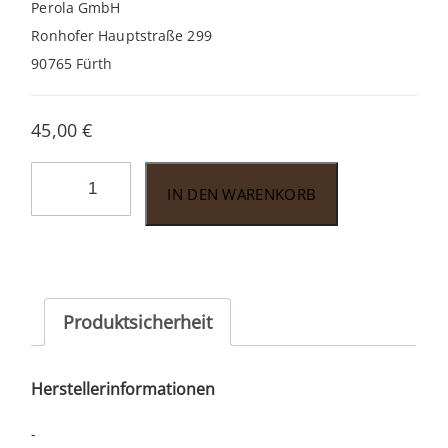
Perola GmbH
Ronhofer Hauptstraße 299
90765 Fürth
45,00
€
La
IN DEN WARENKORB
Gauloise
Verte
0,7l
Menge
Produktsicherheit
Herstellerinformationen
-