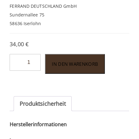
FERRAND DEUTSCHLAND GmbH
Sundernallee 75
58636 Iserlohn
34,00
€
Ferrand
IN DEN WARENKORB
Dry
Curacao
0,7l
Menge
Produktsicherheit
Herstellerinformationen
-