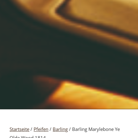
Startseite
/
Pfeifen
/
Barling
/ Barling Marylebone Ye
Olde Wood 1814