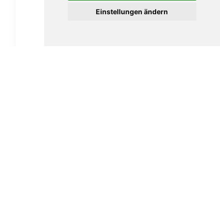
Einstellungen ändern
Vauen Auenland Eron glatt
189,00
€
In den Warenkorb