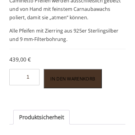
Caminetto Pfeifen werden ausschließlich gebeizt
und von Hand mit feinstem Carnaubawachs
poliert, damit sie „atmen“ können.
Alle Pfeifen mit Zierring aus 925er Sterlingsilber
und 9 mm-Filterbohrung.
439,00
€
Caminetto
IN DEN WARENKORB
Vintage
Shape
No.8
(Bulldog)
Naturale
Produktsicherheit
Menge