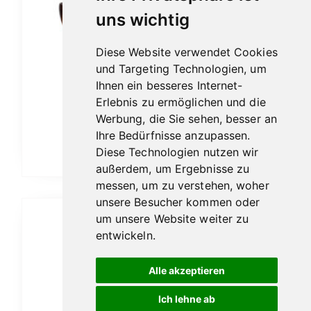
uns wichtig
Diese Website verwendet Cookies
und Targeting Technologien, um
Ihnen ein besseres Internet-
Vauen Auenland Almar glatt
Erlebnis zu ermöglichen und die
189,00
€
Werbung, die Sie sehen, besser an
Ihre Bedürfnisse anzupassen.
Diese Technologien nutzen wir
In den Warenkorb
außerdem, um Ergebnisse zu
messen, um zu verstehen, woher
unsere Besucher kommen oder
um unsere Website weiter zu
entwickeln.
Alle akzeptieren
Ich lehne ab