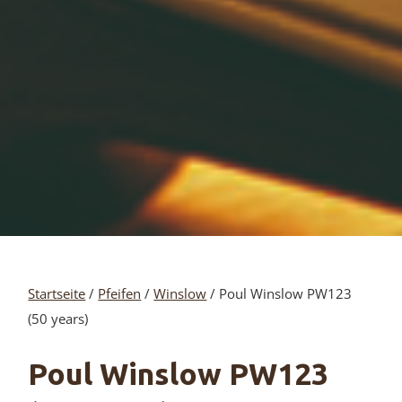
Startseite
/
Pfeifen
/
Winslow
/ Poul Winslow PW123
(50 years)
Poul Winslow PW123