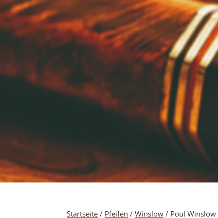
Startseite
/
Pfeifen
/
Winslow
/ Poul Winslow