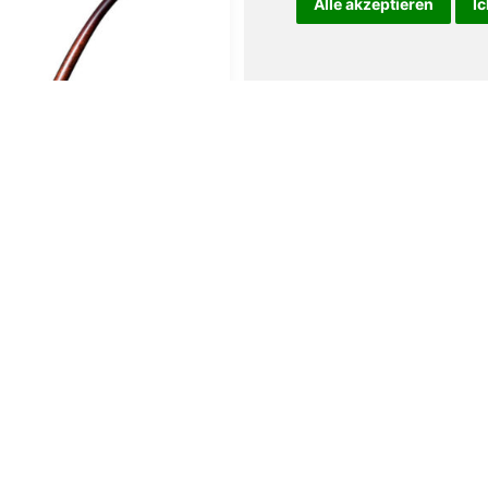
Alle akzeptieren
Ic
auen Auenland Hugg
Vauen Auenland Frid
glatt
glatt
189,00
€
189,00
€
den Warenkorb
In den Warenkorb