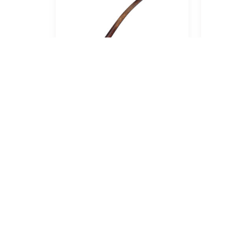
Vauen Auenland Almar
V
sand
189,00
€
In den Warenkorb
In 