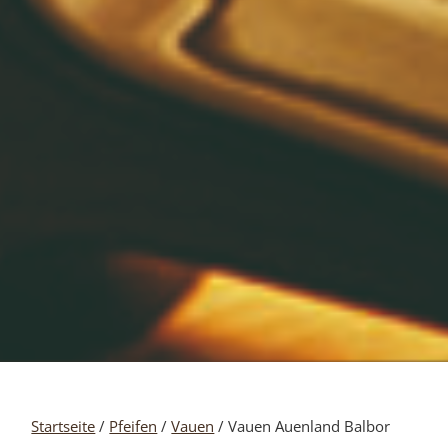
Startseite
/
Pfeifen
/
Vauen
/ Vauen Auenland Balbor