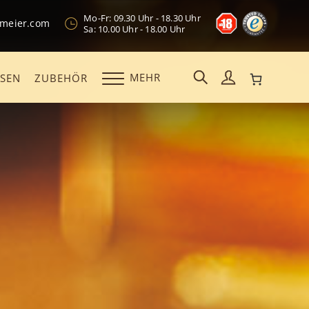
Mo-Fr: 09.30 Uhr - 18.30 Uhr
kmeier.com
Sa: 10.00 Uhr - 18.00 Uhr
MEHR
OSEN
ZUBEHÖR