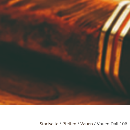
Startseite
/
Pfeifen
/
Vauen
/ Vauen Dali 106