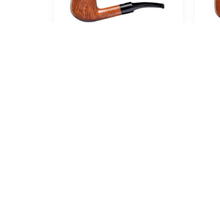
Ascorti Armore No.1
smooth
179,00
€
In den Warenkorb
In 