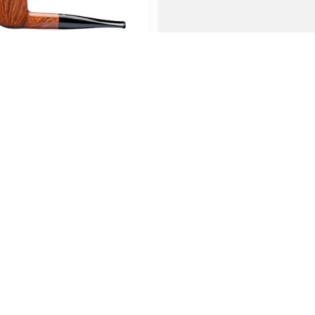
Ascorti Armore No.3
Vauen Auenland Hu
smooth
glatt
179,00
€
189,00
€
den Warenkorb
In den Warenkorb