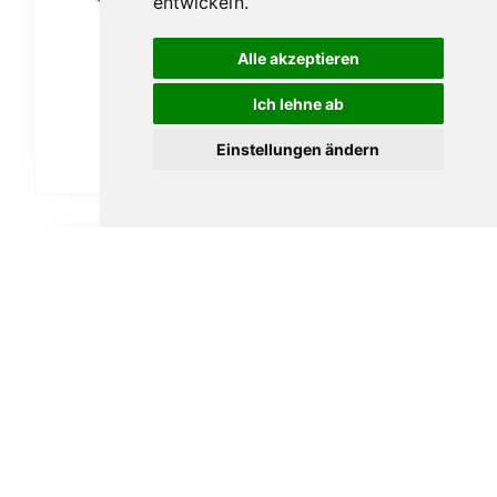
entwickeln.
Alle akzeptieren
Vauen Auenland Hugg glatt
189,00
€
Ich lehne ab
Einstellungen ändern
In den Warenkorb