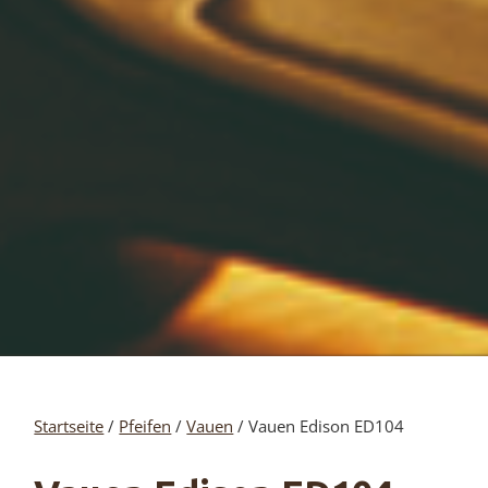
Startseite
/
Pfeifen
/
Vauen
/ Vauen Edison ED104