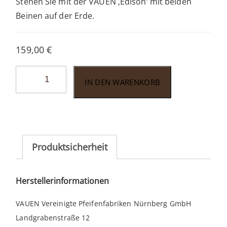
Stehen Sie mit der VAUEN ‚Edison‘ mit beiden
Beinen auf der Erde.
159,00
€
Vauen
IN DEN WARENKORB
Edison
ED104
Menge
Produktsicherheit
Herstellerinformationen
VAUEN Vereinigte Pfeifenfabriken Nürnberg GmbH
Landgrabenstraße 12