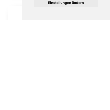
Einstellungen ändern
Ascorti Armore No.1 smooth