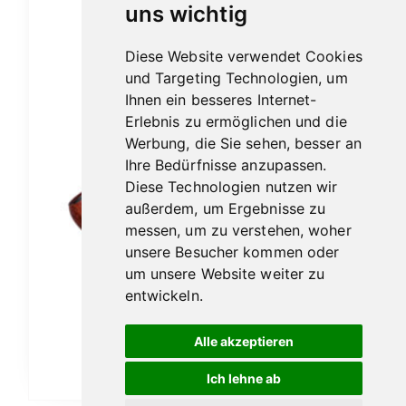
uns wichtig
Diese Website verwendet Cookies
und Targeting Technologien, um
Ihnen ein besseres Internet-
Erlebnis zu ermöglichen und die
Werbung, die Sie sehen, besser an
Ihre Bedürfnisse anzupassen.
Diese Technologien nutzen wir
außerdem, um Ergebnisse zu
messen, um zu verstehen, woher
unsere Besucher kommen oder
um unsere Website weiter zu
Vauen Auenland Eron glatt
entwickeln.
189,00
€
Alle akzeptieren
In den Warenkorb
Ich lehne ab