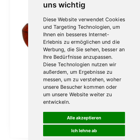
uns wichtig
Diese Website verwendet Cookies
und Targeting Technologien, um
Ihnen ein besseres Internet-
Erlebnis zu ermöglichen und die
Werbung, die Sie sehen, besser an
Ihre Bedürfnisse anzupassen.
Diese Technologien nutzen wir
außerdem, um Ergebnisse zu
messen, um zu verstehen, woher
unsere Besucher kommen oder
um unsere Website weiter zu
Vauen Sola 1568
entwickeln.
105,00
€
Alle akzeptieren
In den Warenkorb
Ich lehne ab