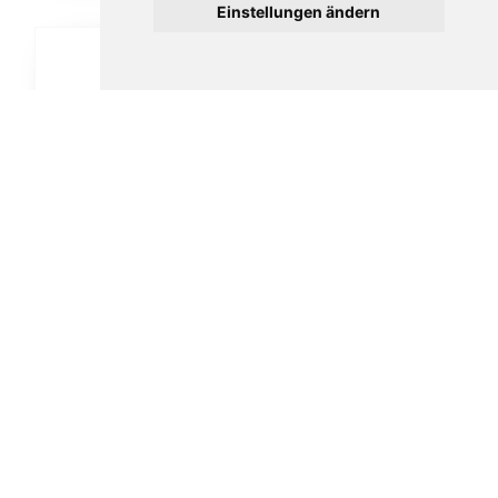
Einstellungen ändern
Vauen Auenland Friddo glatt