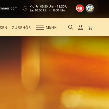
Mo-Fr: 09.30 Uhr - 18.30 Uhr
kmeier.com
Sa: 10.00 Uhr - 18.00 Uhr
MEHR
OSEN
ZUBEHÖR