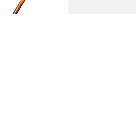
auen Auenland Friddo
Ascorti Armore No.
glatt
smooth
189,00
€
179,00
€
den Warenkorb
In den Warenkorb