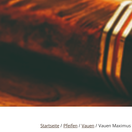
Startseite
/
Pfeifen
/
Vauen
/ Vauen Maximus