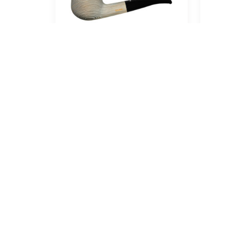
Vauen Patina 340
V
189,00
€
In den Warenkorb
In 