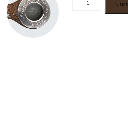
IN DE
Maximus
sand
592
Menge