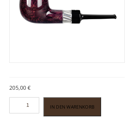
205,00
€
Vauen
IN DEN WARENKORB
Mito
111
Menge