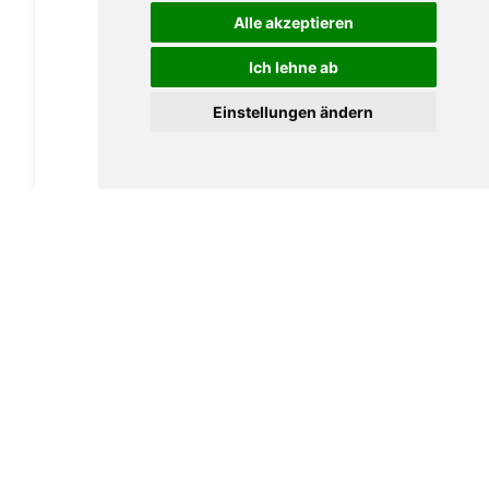
Alle akzeptieren
Ich lehne ab
Einstellungen ändern
Vauen Auenland Friddo glatt
189,00
€
In den Warenkorb