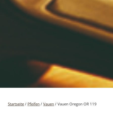
Startseite
/
Pfeifen
/
Vauen
/ Vauen Oregon OR 119