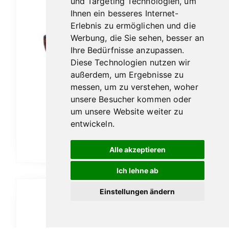
und Targeting Technologien, um
Ihnen ein besseres Internet-
Erlebnis zu ermöglichen und die
Werbung, die Sie sehen, besser an
Ihre Bedürfnisse anzupassen.
Diese Technologien nutzen wir
außerdem, um Ergebnisse zu
messen, um zu verstehen, woher
unsere Besucher kommen oder
Vauen Auenland Almar sand
um unsere Website weiter zu
189,00
€
entwickeln.
In den Warenkorb
Alle akzeptieren
Ich lehne ab
Einstellungen ändern