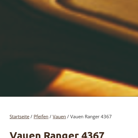
Startseite
/
Pfeifen
/
Vauen
/ Vauen Ranger 4367
Vauen Ranger 4367