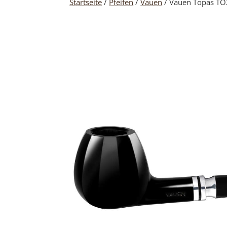
Startseite
/
Pfeifen
/
Vauen
/ Vauen Topas T