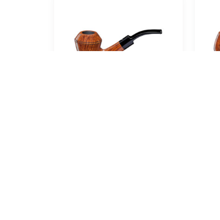
Ascorti Armore No.6
smooth
179,00
€
In den Warenkorb
In 