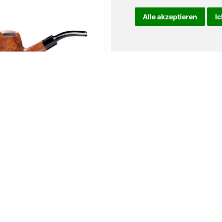
Alle akzeptieren
Ic
Ascorti Armore No.2
Ascorti Armore No.
sabbiata
smooth
149,00
€
179,00
€
den Warenkorb
In den Warenkorb