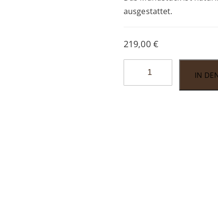
ausgestattet.
219,00
€
Vauen
IN DE
Topas
TO250
Menge