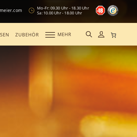
Mo-Fr: 09.30 Uhr - 18.30 Uhr
kmeier.com
Sa: 10.00 Uhr - 18.00 Uhr
MEHR
OSEN
ZUBEHÖR