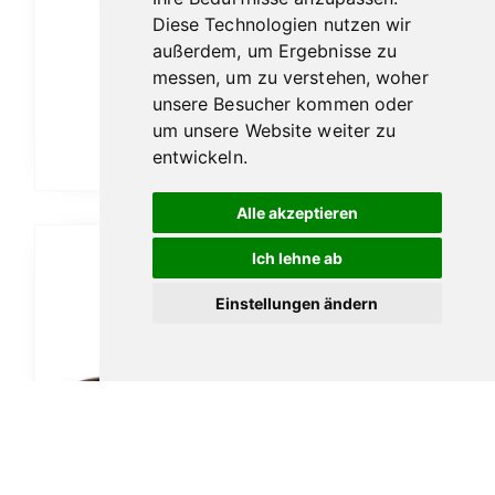
Diese Technologien nutzen wir
außerdem, um Ergebnisse zu
Vauen Auenland Friddo glatt
messen, um zu verstehen, woher
189,00
€
unsere Besucher kommen oder
um unsere Website weiter zu
In den Warenkorb
entwickeln.
Alle akzeptieren
Ich lehne ab
Einstellungen ändern