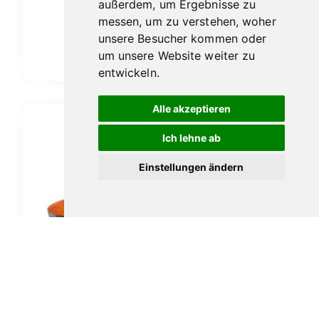
außerdem, um Ergebnisse zu
149,00
€
messen, um zu verstehen, woher
unsere Besucher kommen oder
um unsere Website weiter zu
In den Warenkorb
entwickeln.
Alle akzeptieren
Ich lehne ab
Einstellungen ändern