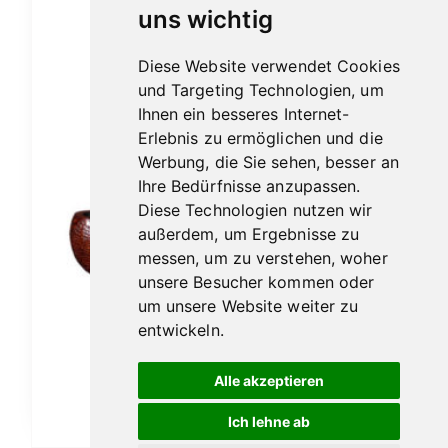
uns wichtig
Diese Website verwendet Cookies
und Targeting Technologien, um
Ihnen ein besseres Internet-
Erlebnis zu ermöglichen und die
Werbung, die Sie sehen, besser an
Ihre Bedürfnisse anzupassen.
Diese Technologien nutzen wir
außerdem, um Ergebnisse zu
messen, um zu verstehen, woher
unsere Besucher kommen oder
um unsere Website weiter zu
Vauen Auenland Hugg sand
entwickeln.
189,00
€
Alle akzeptieren
In den Warenkorb
Ich lehne ab