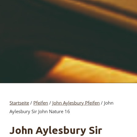
Startseite
/
Pfeifen
/
John Aylesbury Pfeifen
/ John
Aylesbury Sir John Nature 16
John Aylesbury Sir