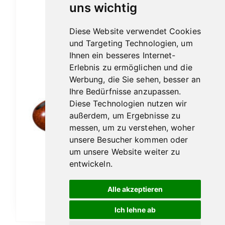
uns wichtig
Diese Website verwendet Cookies
und Targeting Technologien, um
Ihnen ein besseres Internet-
Erlebnis zu ermöglichen und die
Werbung, die Sie sehen, besser an
Ihre Bedürfnisse anzupassen.
Diese Technologien nutzen wir
außerdem, um Ergebnisse zu
messen, um zu verstehen, woher
unsere Besucher kommen oder
um unsere Website weiter zu
Vauen Auenland Friddo glatt
entwickeln.
189,00
€
Alle akzeptieren
In den Warenkorb
Ich lehne ab