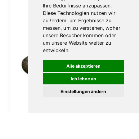
Ihre Bedürfnisse anzupassen.
Diese Technologien nutzen wir
außerdem, um Ergebnisse zu
messen, um zu verstehen, woher
unsere Besucher kommen oder
um unsere Website weiter zu
entwickeln.
Alle akzeptieren
Ich lehne ab
Vauen Auenland Gilg glatt
Einstellungen ändern
189,00
€
In den Warenkorb