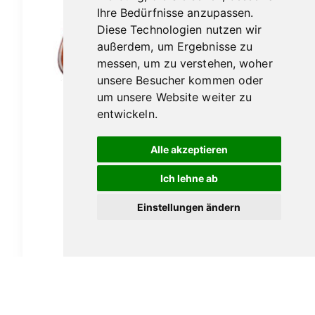
Ihre Bedürfnisse anzupassen.
Diese Technologien nutzen wir
außerdem, um Ergebnisse zu
messen, um zu verstehen, woher
unsere Besucher kommen oder
um unsere Website weiter zu
entwickeln.
Alle akzeptieren
Ich lehne ab
Ascorti Armore No.2 sabbiata
Einstellungen ändern
149,00
€
In den Warenkorb