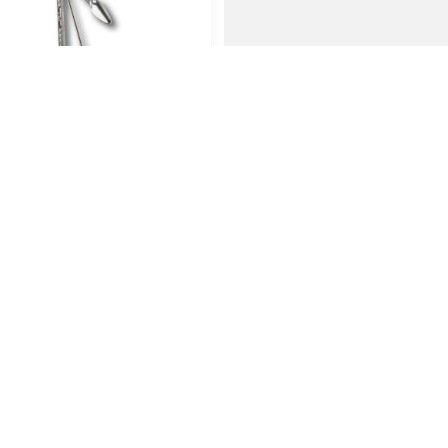
Pfeifenstopfer
Pfeifenfilter Dr.Per
junior 9mm 40er
3,00
€
5,95
€
den Warenkorb
In den Warenkorb