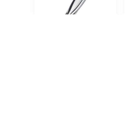
Pfeifenbesteck
Passatore Borgo chrom
18,95
€
In 
In den Warenkorb