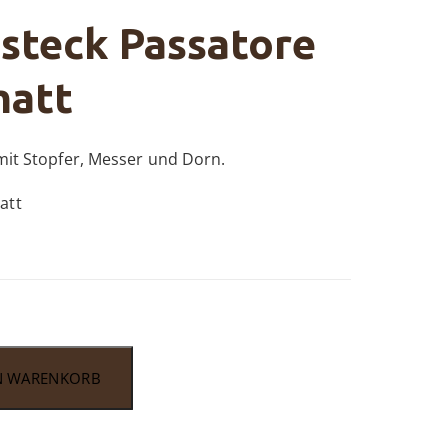
steck Passatore
matt
 mit Stopfer, Messer und Dorn.
att
N WARENKORB