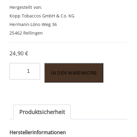
Hergestellt von:
Kopp Tobaccos GmbH & Co. KG
Hermann-Löns-Weg 36
25462 Rellingen
24,90
€
Rattray’s
IN DEN WARENKORB
Red
Rapparee
100gr.
Menge
Produktsicherheit
Herstellerinformationen