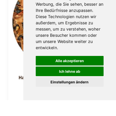
Werbung, die Sie sehen, besser an
Ihre Bedürfnisse anzupassen.
Diese Technologien nutzen wir
außerdem, um Ergebnisse zu
messen, um zu verstehen, woher
unsere Besucher kommen oder
um unsere Website weiter zu
entwickeln.
Alle akzeptieren
Ich lehne ab
Hausmarke Jubiläumstabak 90 Jahre
Einstellungen ändern
100gr.
30,90
€
In den Warenkorb