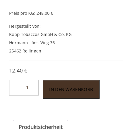
Preis pro KG: 248,00 €
Hergestellt von:
Kopp Tobaccos GmbH & Co. KG
Hermann-Löns-Weg 36
25462 Rellingen
12,40
€
John
IN DEN WARENKORB
Aylesbury
Jubilee
1999
Edition
50gr.
Produktsicherheit