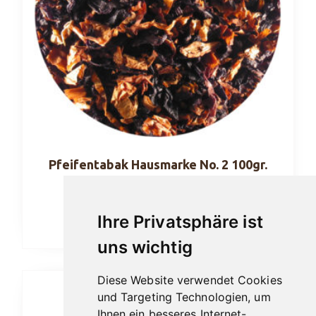
Pfeifentabak Hausmarke No. 2 100gr.
27,40
€
Ihre Privatsphäre ist
In den Warenkorb
uns wichtig
Diese Website verwendet Cookies
und Targeting Technologien, um
Ihnen ein besseres Internet-