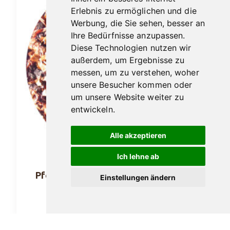
Erlebnis zu ermöglichen und die
Werbung, die Sie sehen, besser an
Ihre Bedürfnisse anzupassen.
Diese Technologien nutzen wir
außerdem, um Ergebnisse zu
messen, um zu verstehen, woher
unsere Besucher kommen oder
um unsere Website weiter zu
entwickeln.
Alle akzeptieren
Ich lehne ab
Pfeifentabak Hausmarke No. 36 50gr.
Einstellungen ändern
14,40
€
In den Warenkorb