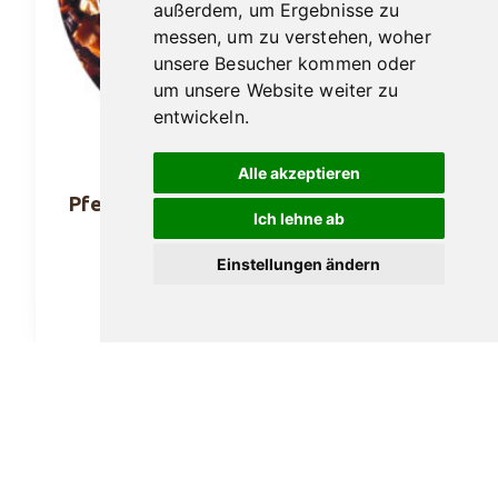
außerdem, um Ergebnisse zu
messen, um zu verstehen, woher
unsere Besucher kommen oder
um unsere Website weiter zu
entwickeln.
Alle akzeptieren
Pfeifentabak Hausmarke Münsterturm
Ich lehne ab
Edition 50gr.
Einstellungen ändern
16,40
€
In den Warenkorb