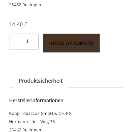
25462 Rellingen
14,40
€
John
IN DEN WARENKORB
Aylesbury
Sir
John’s
Flake
Virginia
Produktsicherheit
50gr.
Menge
Herstellerinformationen
Kopp Tobaccos GmbH & Co. KG
Hermann-Löns-Weg 36
25462 Rellingen