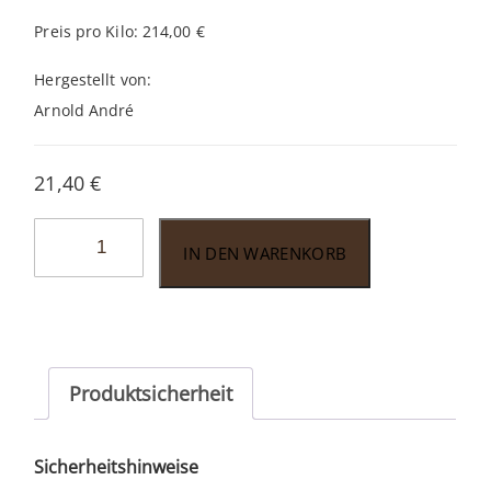
Preis pro Kilo: 214,00 €
Hergestellt von:
Arnold André
21,40
€
Radford
IN DEN WARENKORB
Sunday’s
Fantasy
100gr.
Menge
Produktsicherheit
Sicherheitshinweise