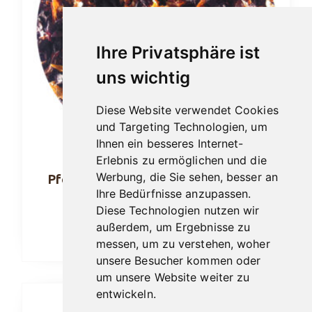
Ihre Privatsphäre ist
uns wichtig
Diese Website verwendet Cookies
und Targeting Technologien, um
Ihnen ein besseres Internet-
Erlebnis zu ermöglichen und die
Werbung, die Sie sehen, besser an
Pfeifentabak Hausmarke No. 88 50gr.
Ihre Bedürfnisse anzupassen.
13,90
€
Diese Technologien nutzen wir
außerdem, um Ergebnisse zu
In den Warenkorb
messen, um zu verstehen, woher
unsere Besucher kommen oder
um unsere Website weiter zu
entwickeln.