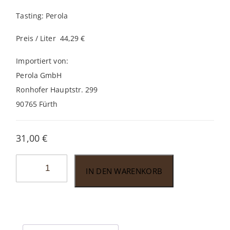
Tasting: Perola
Preis / Liter 44,29 €
Importiert von:
Perola GmbH
Ronhofer Hauptstr. 299
90765 Fürth
31,00
€
Barsol
IN DEN WARENKORB
Pisco
Moscatel
0,7l
Menge