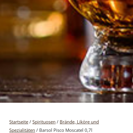
Startseite
/
Spirituosen
/
Brände, Liköre und
Spezialitäten
/ Barsol Pisco Moscatel 0,7l