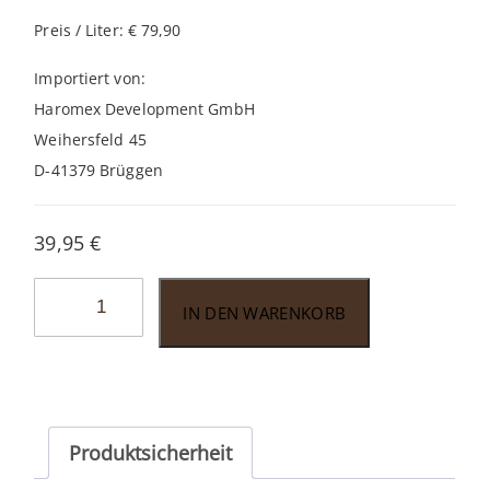
Preis / Liter: € 79,90
Importiert von:
Haromex Development GmbH
Weihersfeld 45
D-41379 Brüggen
39,95
€
John
IN DEN WARENKORB
Aylesbury
Corsario
XO
Rum
0,5l
Produktsicherheit
Menge