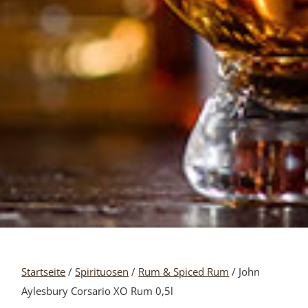
Startseite
/
Spirituosen
/
Rum & Spiced Rum
/ John
Aylesbury Corsario XO Rum 0,5l