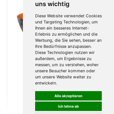
uns wichtig
Diese Website verwendet Cookies
und Targeting Technologien, um
Ihnen ein besseres Internet-
Erlebnis zu ermöglichen und die
Werbung, die Sie sehen, besser an
Ihre Bedürfnisse anzupassen.
Diese Technologien nutzen wir
außerdem, um Ergebnisse zu
messen, um zu verstehen, woher
unsere Besucher kommen oder
um unsere Website weiter zu
Ascorti Armore No.5 sabbiata
entwickeln.
149,00
€
Alle akzeptieren
In den Warenkorb
Ich lehne ab