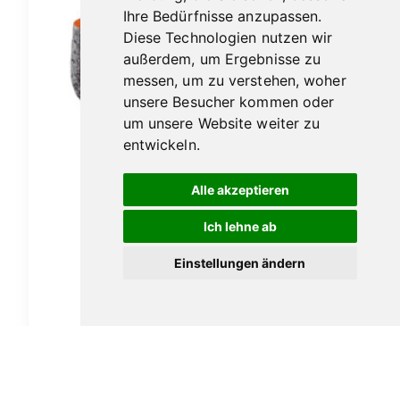
Ihre Bedürfnisse anzupassen.
Diese Technologien nutzen wir
außerdem, um Ergebnisse zu
messen, um zu verstehen, woher
unsere Besucher kommen oder
um unsere Website weiter zu
entwickeln.
Alle akzeptieren
Ich lehne ab
Ascorti Armore No.3 sabbiata
Einstellungen ändern
149,00
€
In den Warenkorb